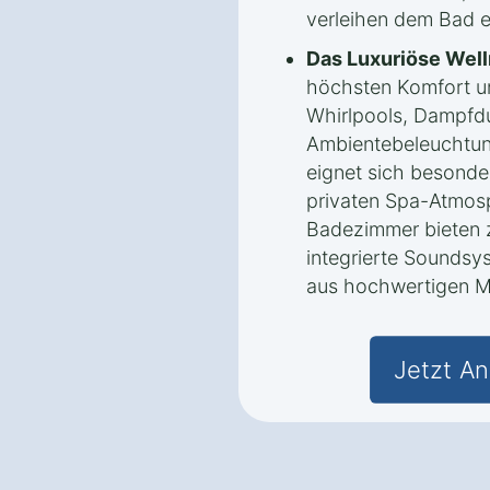
verleihen dem Bad e
Das Luxuriöse Wel
höchsten Komfort un
Whirlpools, Dampfd
Ambientebeleuchtung
eignet sich besonde
privaten Spa-Atmosp
Badezimmer bieten z
integrierte Sounds
aus hochwertigen Ma
Jetzt An