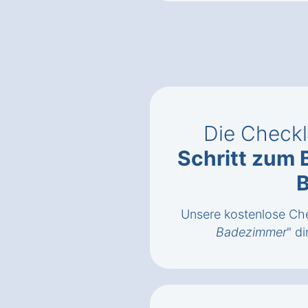
Die Checkl
Schritt zum 
Unsere kostenlose Che
Badezimmer
" di