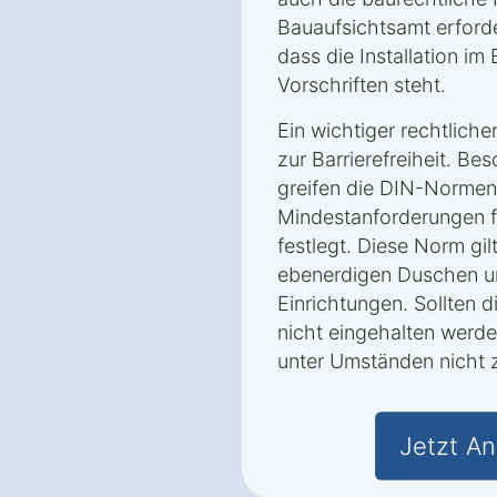
Bauaufsichtsamt erforder
dass die Installation im
Vorschriften steht.
Ein wichtiger rechtliche
zur Barrierefreiheit. Be
greifen die DIN-Normen,
Mindestanforderungen fü
festlegt. Diese Norm gi
ebenerdigen Duschen un
Einrichtungen. Sollten 
nicht eingehalten werden
unter Umständen nicht z
Jetzt An