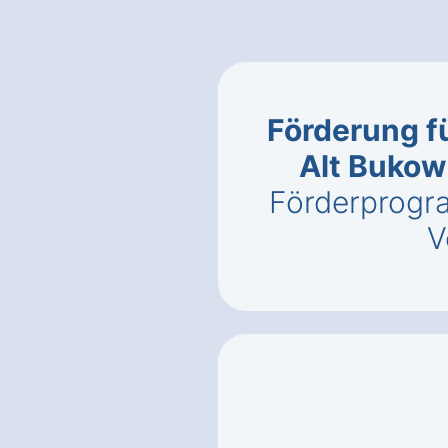
Förderung f
Alt Bukow
Förderprogr
V