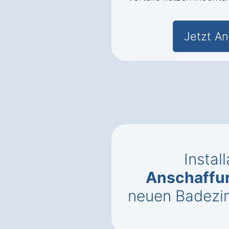
Jetzt An
Instal
Anschaffu
neuen Badezi