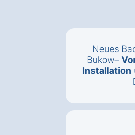
Neues Bad
Bukow–
Vo
Installation