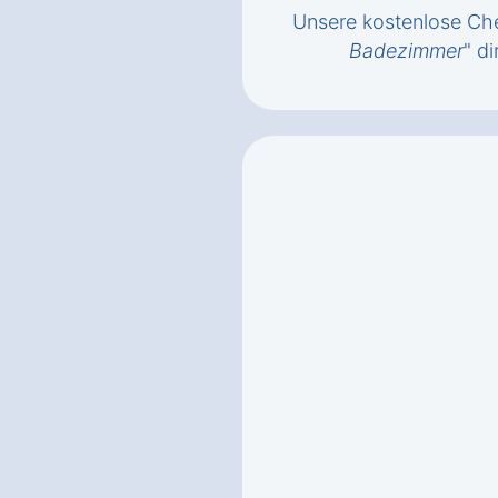
Unsere kostenlose Che
Badezimmer
" di