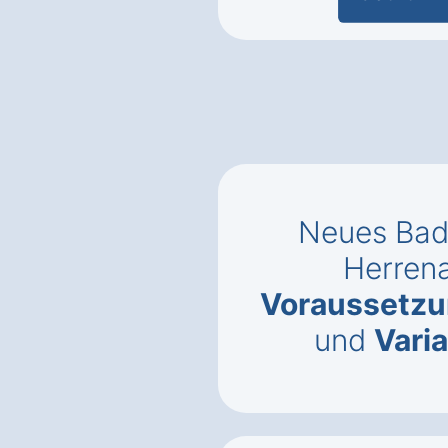
Neues Bad
Herren
Voraussetz
und
Vari