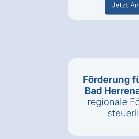
Jetzt An
Förderung f
Bad Herren
regionale 
steuerl