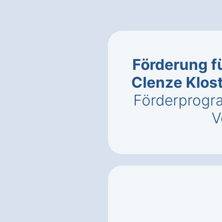
Förderung f
Clenze Klos
Förderprogr
V