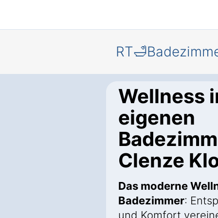
RT🛁Badezimm
Wellness 
eigenen
Badezimme
Clenze Klo
Das moderne Well
Badezimmer
: Ents
und Komfort verein