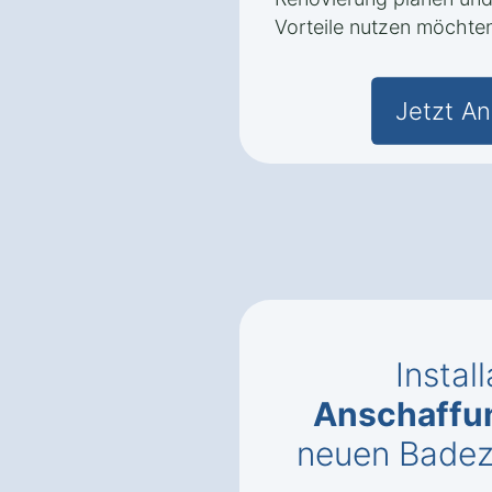
Vorteile nutzen möchte
Jetzt An
Instal
Anschaffu
neuen Badez