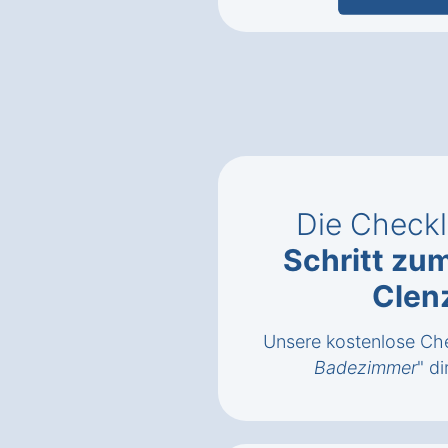
Die Checkl
Schritt zu
Clen
Unsere kostenlose Che
Badezimmer
" di