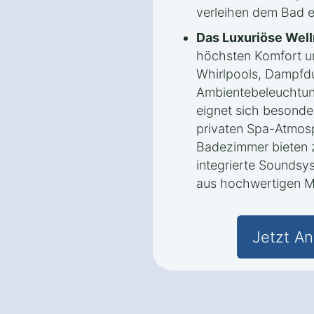
verleihen dem Bad e
Das Luxuriöse Wel
höchsten Komfort un
Whirlpools, Dampfd
Ambientebeleuchtung
eignet sich besonde
privaten Spa-Atmosp
Badezimmer bieten z
integrierte Sounds
aus hochwertigen Ma
Jetzt An