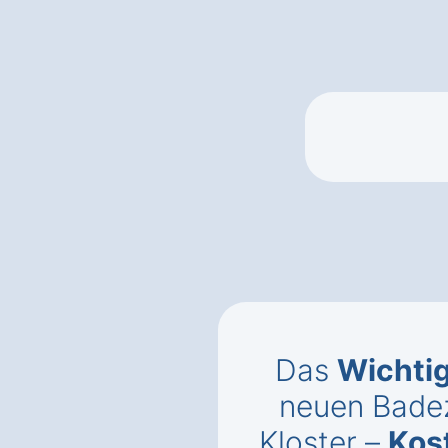
Das
Wichti
neuen Bade
Kloster –
Kos