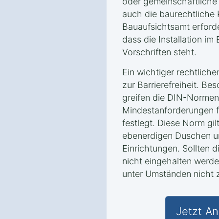
oder gemeinschaftliche 
auch die baurechtliche
Bauaufsichtsamt erforder
dass die Installation im
Vorschriften steht.
Ein wichtiger rechtliche
zur Barrierefreiheit. Be
greifen die DIN-Normen,
Mindestanforderungen fü
festlegt. Diese Norm gi
ebenerdigen Duschen un
Einrichtungen. Sollten 
nicht eingehalten werden
unter Umständen nicht z
Jetzt An