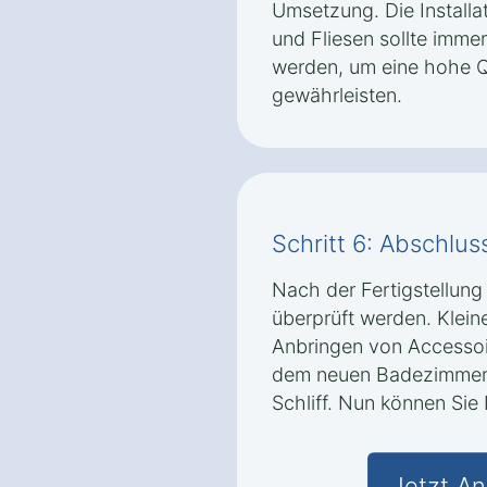
Umsetzung. Die Installat
und Fliesen sollte imme
werden, um eine hohe Qu
gewährleisten.
Schritt 6: Abschlus
Nach der Fertigstellung 
überprüft werden. Klei
Anbringen von Accessoi
dem neuen Badezimmer i
Schliff. Nun können Sie
Jetzt An