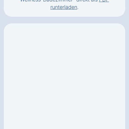
runterladen
.