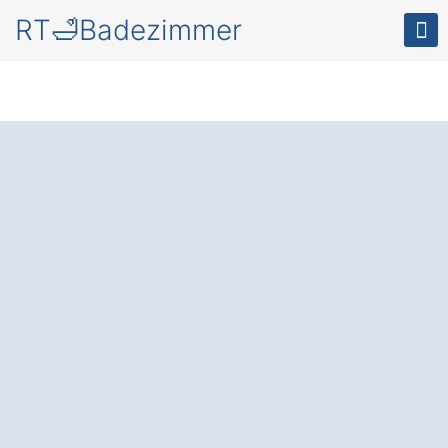
RT🛁Badezimmer
Wellness im eigenen
Badezimmer in
Dornhan
Gundelshausen
Das moderne Wellness-Badezimmer
: