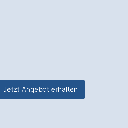
Entspannung und Komfort vereinen
und
Lebensqualität im Alltag
steigern.
✅ Unverbindlich & Kostenfrei
✅
Individuelle Beratung
von
Badspezialisten
✅ Stilvolle und funktionale Gestaltung
✅ Inkl. Badezimmer
Förderungs-
Check in Dornhan Gundelshausen
Jetzt Angebot erhalten