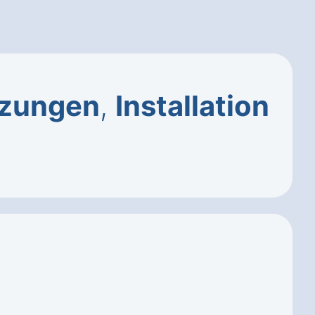
tzungen
,
Installation