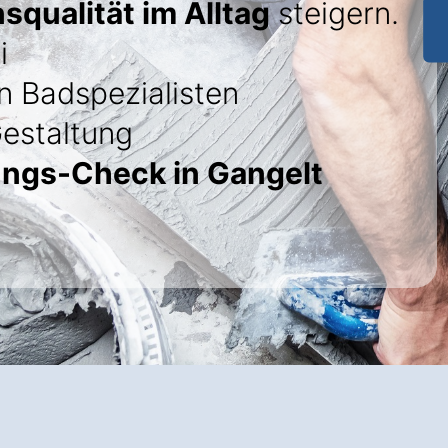
squalität im Alltag
steigern.
i
 Badspezialisten
Gestaltung
ungs-Check in Gangelt