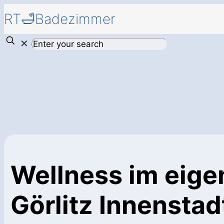
RT🛁Badezimmer
✕
Wellness im eig
Görlitz Innenstad