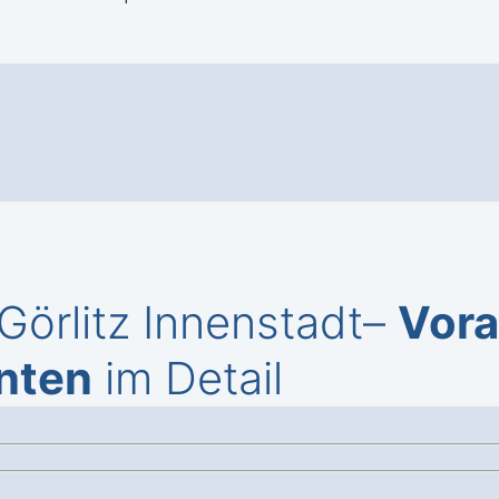
örlitz Innenstadt–
Vor
nten
im Detail