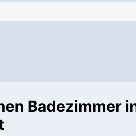
enen Badezimmer i
t