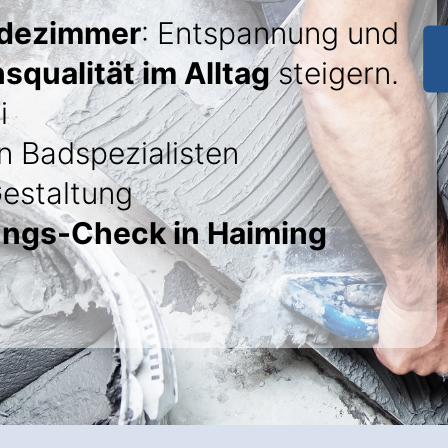
adezimmer
: Entspannung und
squalität im Alltag
steigern.
i
 Badspezialisten
Gestaltung
ungs-Check in Haiming