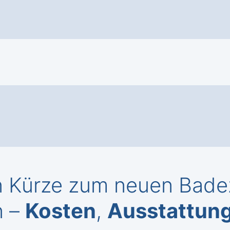
n Kürze zum neuen Bade
n –
Kosten
,
Ausstattun