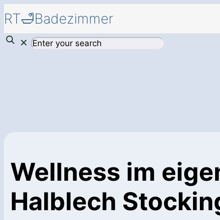
RT🛁Badezimmer
✕
Wellness im eig
Halblech Stockin