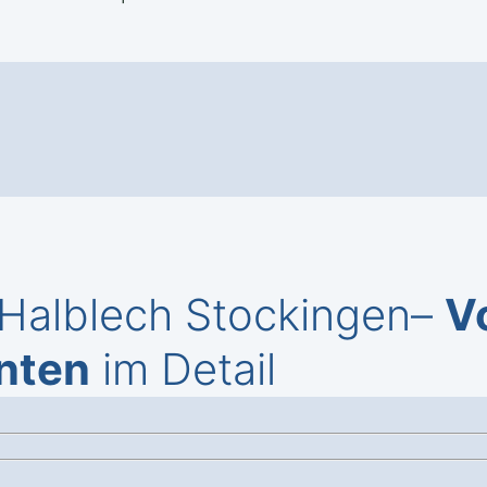
Halblech Stockingen–
V
nten
im Detail