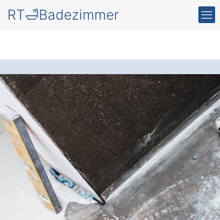
RT🛁Badezimmer
Wellness im eigenen
Badezimmer in
Halsbach
Wagenhofen
Das moderne Wellness-Badezimmer
: