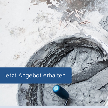
Entspannung und Komfort vereinen
und
Lebensqualität im Alltag
steigern.
✅ Unverbindlich & Kostenfrei
✅
Individuelle Beratung
von
Badspezialisten
✅ Stilvolle und funktionale Gestaltung
✅ Inkl. Badezimmer
Förderungs-
Check in Halsbach Wagenhofen
Jetzt Angebot erhalten