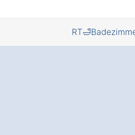
RT🛁Badezimm
Wellness 
eigenen
Badezimme
Kirchhain
Betziesdo
Das moderne Well