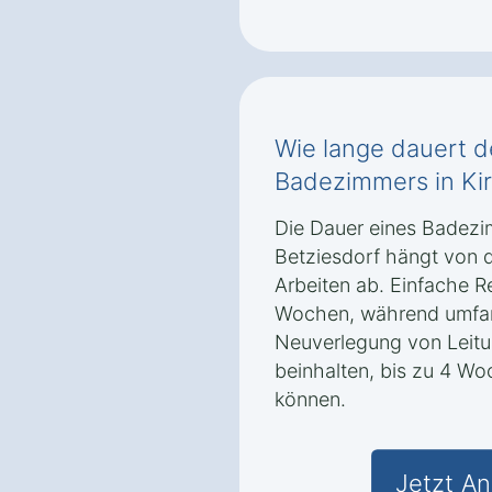
Wie lange dauert 
Badezimmers in Kir
Die Dauer eines Badez
Betziesdorf hängt von
Arbeiten ab. Einfache 
Wochen, während umfan
Neuverlegung von Leit
beinhalten, bis zu 4 W
können.
Jetzt An