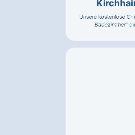
Kirchhai
Unsere kostenlose Che
Badezimmer
" di