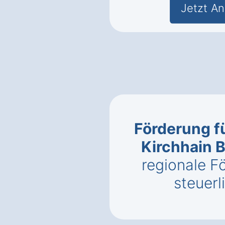
Jetzt An
Förderung f
Kirchhain 
regionale 
steuerl