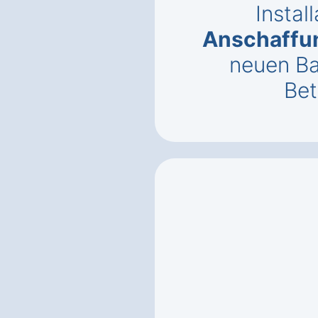
Instal
Anschaffu
neuen B
Bet