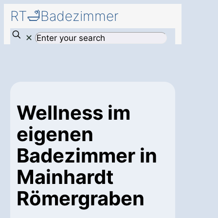
RT🛁Badezimmer
✕
Wellness im
eigenen
Badezimmer in
Mainhardt
Römergraben