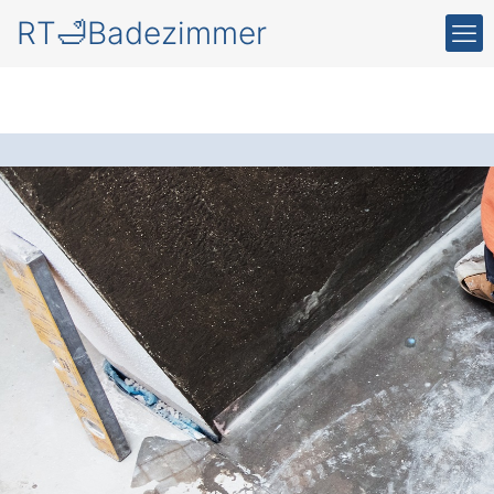
RT🛁Badezimmer
Wellness im eigenen
Badezimmer in
Sankt Wolfgang Öd
Das moderne Wellness-Badezimmer
:
Entspannung und Komfort vereinen