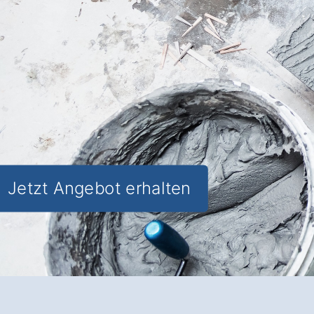
und
Lebensqualität im Alltag
steigern.
✅ Unverbindlich & Kostenfrei
✅
Individuelle Beratung
von
Badspezialisten
✅ Stilvolle und funktionale Gestaltung
✅ Inkl. Badezimmer
Förderungs-
Check in Sankt Wolfgang Öd
Jetzt Angebot erhalten