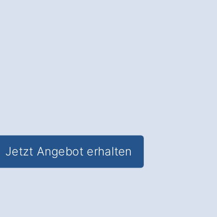
Entspannung und Komfort vereinen
und
Lebensqualität im Alltag
steigern.
✅ Unverbindlich & Kostenfrei
✅
Individuelle Beratung
von
Badspezialisten
✅ Stilvolle und funktionale Gestaltung
✅ Inkl. Badezimmer
Förderungs-
Check in Vogtsburg Schelingen
Jetzt Angebot erhalten