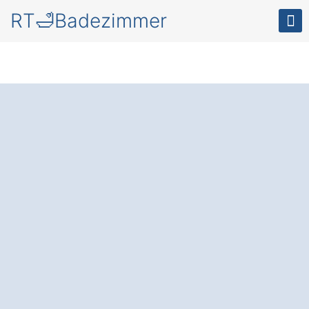
RT🛁Badezimmer
Wellness im eigenen
Badezimmer in
Vogtsburg
Schelingen
Das moderne Wellness-Badezimmer
: